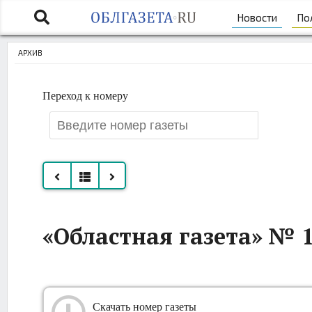
Новости
По
АРХИВ
Переход к номеру
Все
«Областная газета» № 15
номера
за
август
Скачать номер газеты