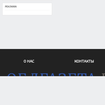
РЕКЛАМА
О НАС
КОНТАКТЫ
© 1999–2022 «Областная газета»
(Екатеринбург, Свердловская об
Сетевое издание «Областная газета»