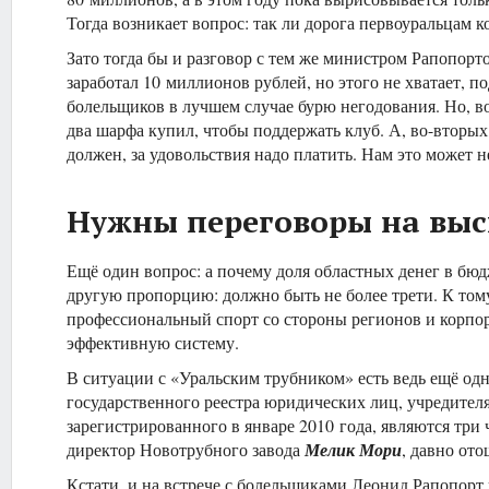
Тогда возникает вопрос: так ли дорога первоуральцам к
Зато тогда бы и разговор с тем же министром Рапопорт
заработал 10 миллионов рублей, но этого не хватает, 
болельщиков в лучшем случае бурю негодования. Но, во-
два шарфа купил, чтобы поддержать клуб. А, во-вторых
должен, за удовольствия надо платить. Нам это может не
Нужны переговоры на вы
Ещё один вопрос: а почему доля областных денег в бюд
другую пропорцию: должно быть не более трети. К тому
профессиональный спорт со стороны регионов и корпора
эффективную систему.
В ситуации с «Уральским трубником» есть ведь ещё од
государственного реестра юридических лиц, учредите
зарегистрированного в январе 2010 года, являются тр
директор Новотрубного завода
Мелик Мори
, давно от
Кстати, и на встрече с болельщиками Леонид Рапопорт 