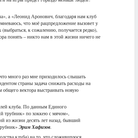
на», а «Леонид Аронович, благодаря нам клуб
сомневаюсь, что моё рацпредложение вызовет у
 (выбраться, к сожалению, получается редко),
ора понять – никто нам в этой жизни ничего не
 что много раз мне приходилось слышать
идентом страны задача снижать расходы на
ом общего вектора выстраивать новую
елей клуба. По данным Единого
й трубник» по хоккею с мячом»,
ий из жизни десять лет назад, бывший
трубник»
Эрим Хафизов
.
одства клуба) на то, что сложившуюся