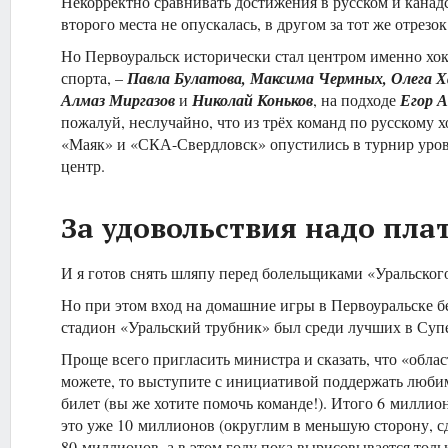
Некорректно сравнивать достижения в русском и канад
второго места не опускалась, в другом за тот же отрез
Но Первоуральск исторически стал центром именно хок
спорта, –
Павла Булатова, Максима Чермных, Олега 
Алмаз Миргазов
и
Николай Коньков
, на подходе
Егор 
пожалуй, неслучайно, что из трёх команд по русскому 
«Маяк» и «СКА-Свердловск» опустились в турнир уров
центр.
За удовольствия надо пла
И я готов снять шляпу перед болельщиками «Уральског
Но при этом вход на домашние игры в Первоуральске б
стадион «Уральский трубник» был среди лучших в Супе
Проще всего пригласить министра и сказать, что «облас
можете, то выступите с инициативой поддержать любимы
билет (вы же хотите помочь команде!). Итого 6 милли
это уже 10 миллионов (округлим в меньшую сторону, с
80 миллионов, а в этом году пока вырисовывается толь