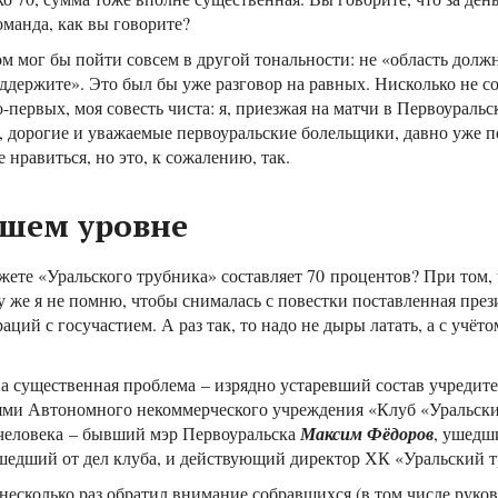
оманда, как вы говорите?
ом мог бы пойти совсем в другой тональности: не «область долж
поддержите». Это был бы уже разговор на равных. Нисколько не 
первых, моя совесть чиста: я, приезжая на матчи в Первоуральск
, дорогие и уважаемые первоуральские болельщики, давно уже п
 нравиться, но это, к сожалению, так.
сшем уровне
жете «Уральского трубника» составляет 70 процентов? При том,
 же я не помню, чтобы снималась с повестки поставленная през
ций с госучастием. А раз так, то надо не дыры латать, а с учёт
на существенная проблема – изрядно устаревший состав учредит
лями Автономного некоммерческого учреждения «Клуб «Уральски
и человека – бывший мэр Первоуральска
Максим Фёдоров
, ушедш
ошедший от дел клуба, и действующий директор ХК «Уральский 
несколько раз обратил внимание собравшихся (в том числе руков