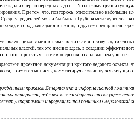
деле одна из первоочередных задач – «Уральскому трубнику» нуж
ирования. При том, что, повторюсь, относительно небольшие вл
. Среди учредителей могли бы быть и Трубная металлургическая 
язана), и городская администрация, и другие предприятия города
че болельщиков с министром спорта если и прозвучал, то очень 
альных властей, так это именно здесь, в создании эффективног
 он готов принять участие в «переговорах на высшем уровне».
зработкой проектной документации крытого ледового объекта, ч
оккея, – отметил министр, комментируя сложившуюся ситуацию 
ерждёнными приказом Департамента информационной политики 
онных материалов, публикуемых государственными учреждениям
твляет Департамент информационной политики Свердловской об