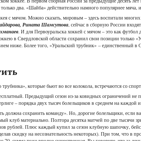
ском хоккее. В первом сборная России за предыдущие десять лет
ок только два. «Шайба» действительно намного популярнее мяча,
кея с мячом. Можно сказать, мировым – здесь воспитали многих 
Хайдарова, Рината Шамсутова
, сейчас в сборную России входя
Ахманаев
. И для Первоуральска хоккей с мячом – это как футбол 
хоккею в Свердловской области сохранил свои позиции только «
нем ниже. Более того, «Уральский трубник» – единственный в 
тить
о трубника», которые бьют во все колокола, встречаются со сп
есплатный. Предыдущий сезон из-за ковидных ограничений не по
рлиге – порядка двух тысяч болельщиков в среднем на каждой и
ть должна сохранить команду». Но, дорогие болельщики, если ва
й клуб материально. Полтора десятка матчей по две тысячи зрит
онов рублей. Плюс каждый купил за сезон клубную шапочку, бейс
делав скидку на несознательность некоторых). При том, что в 
ко 70, сумма тоже вполне существенная. Вы говорите, что за де