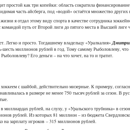
ит простой как три копейки: область сократила финансирование 
видимая часть айсберга, под «водой» остаётся множество других
т жизни я отдал этому виду спорта в качестве сотрудника хокке
 командой путь от Второй лиги до пятого места в Высшей лиге ч
жет. Легко и просто. Тогдашнему владельцу «Уралкалия»
Дмитрию
ть-шесть миллионов рублей в год. Тому самому Рыболовлеву, что
ыболовлеву? Его деньги – на что хочет, на то и тратит.
 хоккеем с шайбой, действительно мизерные. К примеру, соглас
авливалась в размере не менее 750 тысяч рублей за сезон. В рус
тые.
миллиардах рублей, на слуху, у «Уральского трубника» в сезон
лионов рублей. Из которых 81 миллион – из бюджета Свердловско
 на зарплату игроков – 315 миллионов рублей.