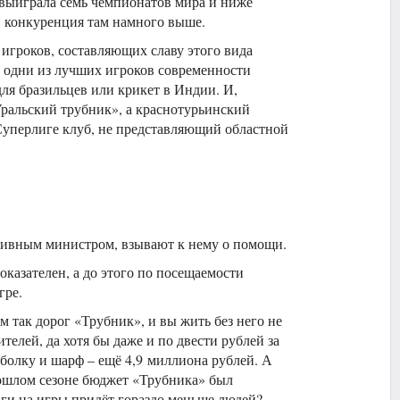
 выиграла семь чемпионатов мира и ниже
 и конкуренция там намного выше.
игроков, составляющих славу этого вида
т одни из лучших игроков современности
для бразильцев или крикет в Индии. И,
Уральский трубник», а краснотурьинский
Суперлиге клуб, не представляющий областной
ортивным министром, взывают к нему о помощи.
казателен, а до этого по посещаемости
гре.
м так дорог «Трубник», и вы жить без него не
елей, да хотя бы даже и по двести рублей за
болку и шарф – ещё 4,9 миллиона рублей. А
прошлом сезоне бюджет «Трубника» был
ньги на игры придёт гораздо меньше людей?