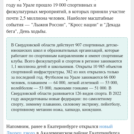
году на Урале прошло 19 000 спортивных и
физкультурных мероприятий, в которых приняли участие
почти 2,5 миллиона человек. Наиболее масштабные
события — "Лыжня России", "Кросс нации" и "Декада
бега", День ходьбы.
В Свердловской области действует 907 спортивных детско-
юношеских школ и образовательных организаций, которые
работают по спортивным направлениям и имеют спортивные
клубы. Всего физкультурой и спортом в регионе занимаются
1,1 миллиона детей и школьников. Открыты 10 985 объектов
спортивной инфраструктуры, 382 из них открылись только
за последний год. Футболом на Урале занимаются 66 000
человек, плаванием — 64 000, легкой атлетикой — 53 000,
волейболом — 53 000, лыжными гонками — 51 000. В
Свердловской области развивается 126 видов спорта. В 2022
году аккредитованы новые федерации: по самолетному
спорту, зимнему плаванию, силовому экстриму, пейнтболу,
спортивному метанию ножа, хапкидо, киокушин.
Напомним, ранее в Екатеринбурге открылся
новый
Дворец дзюдо
в Академическом районе Екатеринбурга.