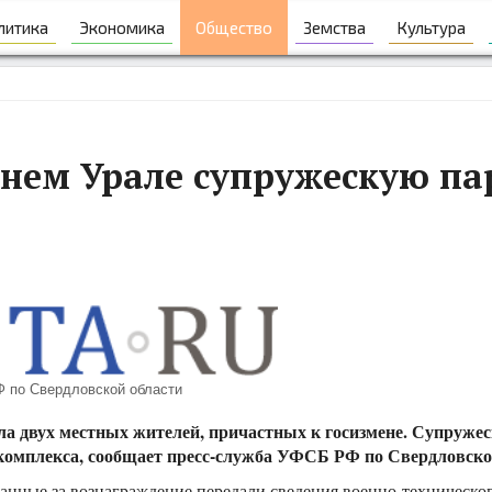
литика
Экономика
Общество
Земства
Культура
нем Урале супружескую па
Ф по Свердловской области
а двух местных жителей, причастных к госизмене. Супружес
омплекса, сообщает пресс-служба УФСБ РФ по Свердловской
анные за вознаграждение передали сведения военно-техническо