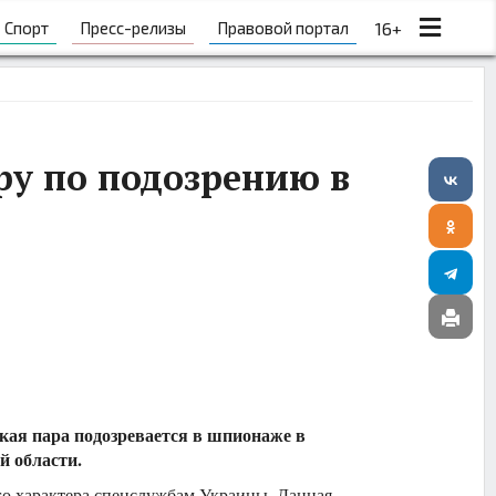
Спорт
Пресс-релизы
Правовой портал
16+
ру по подозрению в
кая пара подозревается в шпионаже в
 области.
го характера спецслужбам Украины. Данная