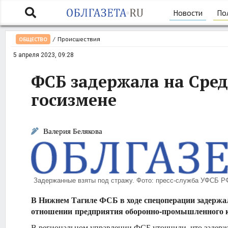
Новости
По
/
Происшествия
ОБЩЕСТВО
5 апреля 2023, 09:28
ФСБ задержала на Сред
госизмене
Валерия Белякова
Задержанные взяты под стражу. Фото: пресс-служба УФСБ Р
В Нижнем Тагиле ФСБ в ходе спецоперации задержал
отношении предприятия оборонно-промышленного к
В региональном управлении ФСБ уточнили, что задерж