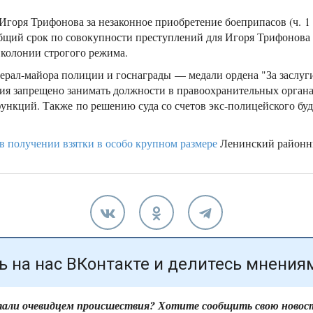
горя Трифонова за незаконное приобретение боеприпасов (ч. 1 
бщий срок по совокупности преступлений для Игоря Трифонова о
 колонии строгого режима.
рал-майора полиции и госнаграды — медали ордена "За заслуги 
ия запрещено занимать должности в правоохранительных органа
нкций. Также по решению суда со счетов экс-полицейского буду
в получении взятки в особо крупном размере
Ленинский районны
 на нас ВКонтакте и делитесь мнения
али очевидцем происшествия? Хотите сообщить свою новос