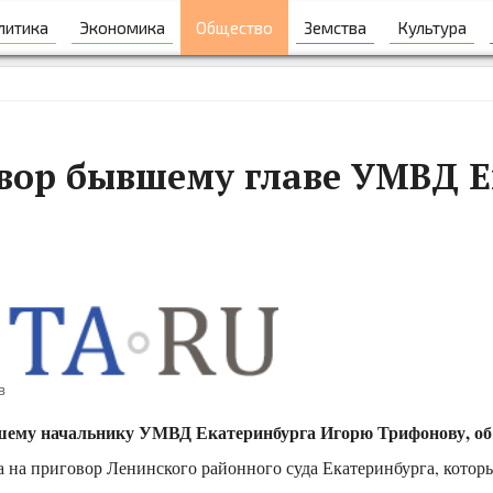
литика
Экономика
Общество
Земства
Культура
овор бывшему главе УМВД 
в
шему начальнику УМВД Екатеринбурга Игорю Трифонову, об э
 на приговор Ленинского районного суда Екатеринбурга, которы