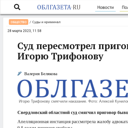
Новости
По
/
Суды и криминал
ОБЩЕСТВО
28 марта 2023, 11:58
Суд пересмотрел приг
Игорю Трифонову
Валерия Белякова
Игорю Трифонову смягчили наказание. Фото: Алексей Кунило
Свердловский областной суд смягчил приговор быв
Апелляционная инстанция рассмотрела жалобу адвоката
9,5 годам лишения свободы.