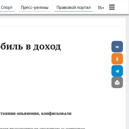
Спорт
Пресс-релизы
Правовой портал
16+
биль в доход
стоянии опьянения, конфисковали
ения транспортным средством за нетрезвое