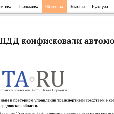
литика
Экономика
Общество
Земства
Культура
 ПДД конфисковали автомо
гольного опьянения. Фото: Павел Ворожцов
овным в повторном управлении транспортным средством в со
ердловской области.
ван на 30 тысяч рублей и лишен на полтора года права управл