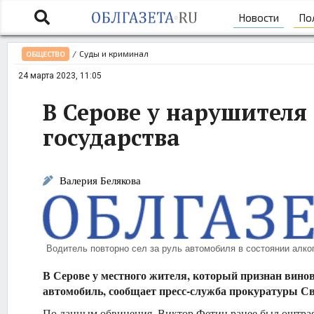
Новости
По
/
Суды и криминал
ОБЩЕСТВО
24 марта 2023, 11:05
В Серове у нарушителя
государства
Валерия Белякова
Водитель повторно сел за руль автомобиля в состоянии алко
В Серове у местного жителя, который признан вин
автомобиль, сообщает пресс-служба прокуратуры Св
По данным обвинения, Виктор Фетин ранее был оштрафо