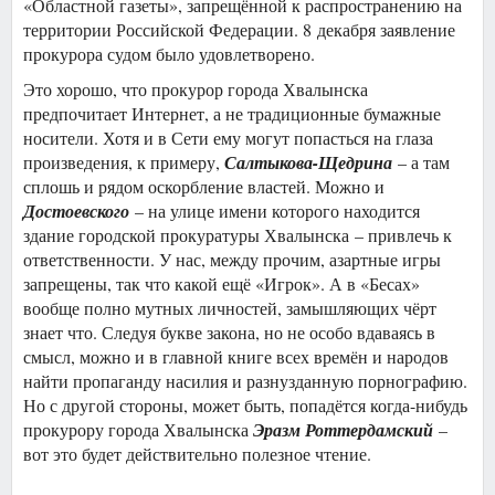
«Областной газеты», запрещённой к распространению на
территории Российской Федерации. 8 декабря заявление
прокурора судом было удовлетворено.
Это хорошо, что прокурор города Хвалынска
предпочитает Интернет, а не традиционные бумажные
носители. Хотя и в Сети ему могут попасться на глаза
произведения, к примеру,
Салтыкова-Щедрина
– а там
сплошь и рядом оскорбление властей. Можно и
Достоевского
– на улице имени которого находится
здание городской прокуратуры Хвалынска – привлечь к
ответственности. У нас, между прочим, азартные игры
запрещены, так что какой ещё «Игрок». А в «Бесах»
вообще полно мутных личностей, замышляющих чёрт
знает что. Следуя букве закона, но не особо вдаваясь в
смысл, можно и в главной книге всех времён и народов
найти пропаганду насилия и разнузданную порнографию.
Но с другой стороны, может быть, попадётся когда-нибудь
прокурору города Хвалынска
Эразм Роттердамский
–
вот это будет действительно полезное чтение.