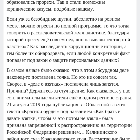
образовались прорехи. Так и стали возможны
юридические казусы, подобные нашему.
Если уж за безобидные шутки, абсолютно на ровном
месте, можно огрести по полной программе, то что тогда
говорить о расследовательской журналистике, благодаря
которой прессу ещё совсем недавно называли «четвёртой
властью»? Как расследовать коррупционные истории, а
тем более их обнародовать, если любой конкретный факт
попадает под закон о защите персональных данных?
В самом начале было сказано, что в этом абсурдном деле
наконец-то поставлена точка. Но это не совсем так.
Скорее, в «деле о взятках» поставлена лишь запятая.
Причина? Держитесь за стул крепче. Как оказалось, у нас
есть внимательные читатели ещё в одном регионе страны.
21 августа 2019 года публикация в «Областной газете»
текста «Красной бурды» под названием «Как брать и
давать взятки, чтобы за это потом не взяли» была
признана запрещённой к распространению на территории
Российской Федерации решением… Калининского
районного суда Краснодарского края. Рассмотрение было