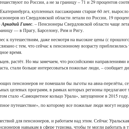
ешествуют по России, а не за границу – 71 и 29 процентов соот
 Екатеринбурга, купленных пассажирами старше 60 лет, выросло
сионеров из Свердловской области летали по России, 19 процен
p
Аркадий Гинес
. – Пенсионеры Свердловской области чаще лета
аницу — в Прагу, Барселону, Рим и Ригу.
рес к путешествиям, даже несмотря на высокие цены (с прошлого
вязано с тем, что сейчас к пенсионному возрасту приблизились 
дное время.
ьцев, растёт. Но мы замечаем, что российскими направлениями
ста, стали больше интересоваться пожилые люди, – сообщает д
ющих пенсионеров не помешали бы льготы на авиа-перелёты, сей
ьных целевых программ, в рамках которых регионы предлагают 
том стало «Самоцветное кольцо Урала», запущенное в 2015 году.
упное путешествие», по которому все пожилые люди могут недоро
твий для пенсионеров, и работаем над этим. Сейчас Уральская
нсионеров навыкам в сфере туризма, чтобы те могли работать в