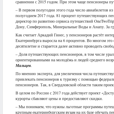
сравнении с 2015 годом. При этом чаще пенсионеры пут
– В первом полугодии этого года число авиабилетов из
полугодием 2017 года. 81 процент путешествующих пен
директор по развитию сервиса путешествий OneTwoTri
Дону, Симферополь, Минеральные Воды и Анапу. За гр
Как считает Аркадий Гинес, у пенсионеров растёт инте
Екатеринбурга выросла на 6 процентов. Во многом это с
десятилетие и старается далее активно проводить свобо
– Доля путешествующих пенсионеров, в том числе урал
ориентированными на молодёжь и людей среднего возра
Мальцев
.
По мнению эксперта, для увеличения числа путешеству
привлекать пенсионеров к туризму с помощью федерал
пенсионеров. Так, в Свердловской области таким проек
В целом по России с 2017 года действует проект «Дост
курорты сбавляют цены и предоставляют скидки.
– Мы понимаем, что нужны льготные программы путешес
крупным екатеринбургским вузам на их базе обучать пе