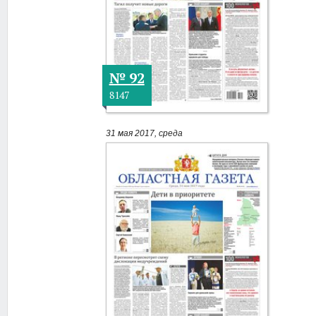
№ 92
8147
31 мая 2017, среда