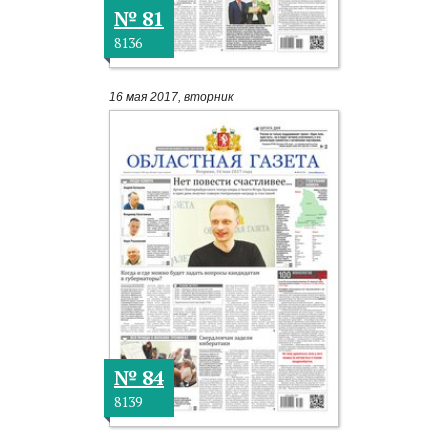
№ 81
8136
16 мая 2017, вторник
№ 84
8139