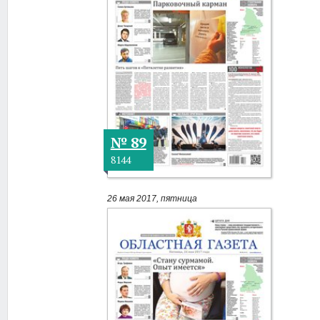
№ 89
8144
26 мая 2017, пятница