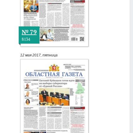
№ 79
8134
12 мая 2017, пятница