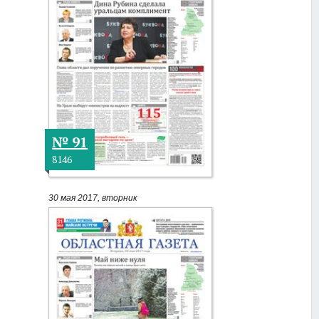
№ 91
8146
30 мая 2017, вторник