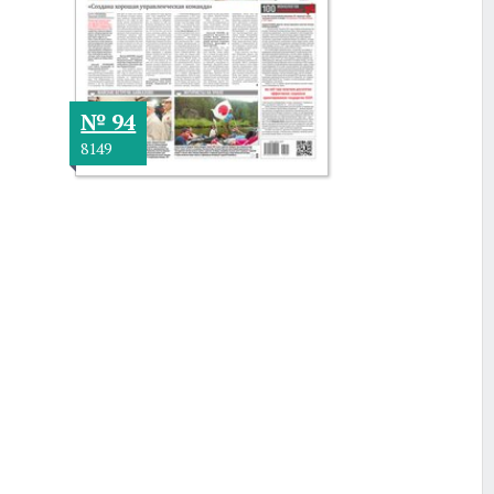
№ 94
8149