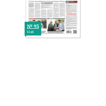
№ 93
8148