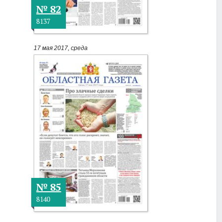
№ 82
8137
17 мая 2017, среда
№ 85
8140