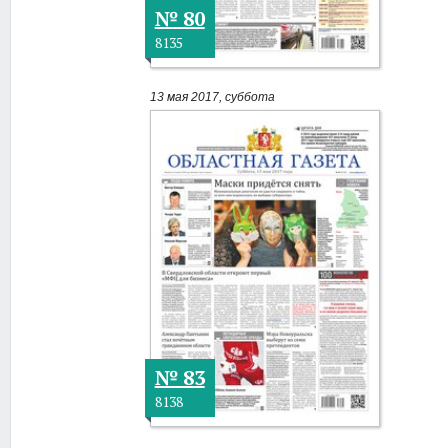
№ 80
8135
13 мая 2017, суббота
№ 83
8138