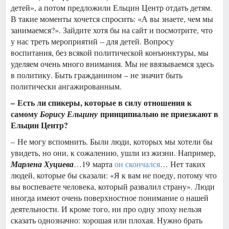
детей», а потом предложили Ельцин Центр отдать детям.
В такие моменты хочется спросить: «А вы знаете, чем мы
занимаемся?». Зайдите хотя бы на сайт и посмотрите, что
у нас треть мероприятий – для детей. Вопросу
воспитания, без всякой политической конъюнктуры, мы
уделяем очень много внимания. Мы не ввязываемся здесь
в политику. Быть гражданином – не значит быть
политически ангажированным.
– Есть ли спикеры, которые в силу отношения к
самому
принципиально не приезжают в
Борису Ельцину
Ельцин Центр?
– Не могу вспомнить. Были люди, которых мы хотели бы
увидеть, но они, к сожалению, ушли из жизни. Например,
Марлена Хуциева
…19 марта
он скончался
… Нет таких
людей, которые бы сказали: «Я к вам не поеду, потому что
вы воспеваете человека, который развалил страну». Люди
иногда имеют очень поверхностное понимание о нашей
деятельности. И кроме того, ни про одну эпоху нельзя
сказать однозначно: хорошая или плохая. Нужно брать