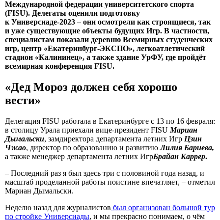
Международной федерации университетского спорта
(FISU). Делегаты оценили подготовку
к Универсиаде-2023 – они осмотрели как строящиеся, так
и уже существующие объекты будущих Игр. В частности,
специалистам показали деревню Всемирных студенческих
игр, центр «Екатеринбург-ЭКСПО», легкоатлетический
стадион «Калининец», а также здание УрФУ, где пройдёт
всемирная конференция FISU.
«Дед Мороз должен себя хорошо
вести»
Делегация FISU работала в Екатеринбурге с 13 по 16 февраля:
в столицу Урала приехали вице-президент FISU
Мариан
Дымальски
, замдиректора департамента летних Игр
Цзин
Чжао
, директор по образованию и развитию
Лилия Бариева,
а также менеджер департамента летних Игр
Брайан Каррер
.
– Последний раз я был здесь три с половиной года назад, и
масштаб проделанной работы поистине впечатляет, – отметил
Мариан Дымальски.
Неделю назад для журналистов
был организован большой тур
по стройке Универсиады
, и мы прекрасно понимаем, о чём