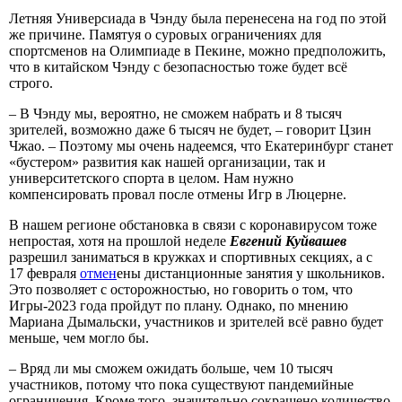
Летняя Универсиада в Чэнду была перенесена на год по этой
же причине. Памятуя о суровых ограничениях для
спортсменов на Олимпиаде в Пекине, можно предположить,
что в китайском Чэнду с безопасностью тоже будет всё
строго.
– В Чэнду мы, вероятно, не сможем набрать и 8 тысяч
зрителей, возможно даже 6 тысяч не будет, – говорит Цзин
Чжао. – Поэтому мы очень надеемся, что Екатеринбург станет
«бустером» развития как нашей организации, так и
университетского спорта в целом. Нам нужно
компенсировать провал после отмены Игр в Люцерне.
В нашем регионе обстановка в связи с коронавирусом тоже
непростая, хотя на прошлой неделе
Евгений Куйвашев
разрешил заниматься в кружках и спортивных секциях, а с
17 февраля
отмен
ены дистанционные занятия у школьников.
Это позволяет с осторожностью, но говорить о том, что
Игры-2023 года пройдут по плану. Однако, по мнению
Мариана Дымальски, участников и зрителей всё равно будет
меньше, чем могло бы.
– Вряд ли мы сможем ожидать больше, чем 10 тысяч
участников, потому что пока существуют пандемийные
ограничения. Кроме того, значительно сокращено количество