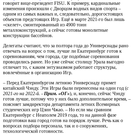
говорит вице-президент FISU. К примеру, кардинальные
изменения произошли с Дворцом водных видов спорта –
одним из самых важных и, следовательно, дорогостоящих
объектов предстоящих Игр. Ещё в марте 2021-го был лишь
«скелет», смонтированный из 4900 тонн
металлоконструкций, а сейчас готовы монолитные
конструкции бассейнов.
Делегаты считают, что за полтора года до Универсиады рано
отвечать на вопрос о том, лучше ли Екатеринбург готов к
соревнованиям, чем города, где подобные соревнования
проводились ранее. Но уже сейчас столицу Урала выгодно
отличает то, с каким энтузиазмом работают структуры,
вовлечённые в организацию Игр.
– Перед Екатеринбургом летнюю Универсиаду примет
китайский Чэнду. Эти Игры были перенесены на один год (
с
2021-го на 2022-й. -
Прим. «ОГ»
), и, конечно, сейчас Чэнду
готов лучше, потому что у них было дополнительное время, –
поясняет замдиректора департамента летних Всемирных
студенческих игр Цзин Чжао.
–
Но если мы сравним
Екатеринбург с Неаполем 2019 года, то на данной фазе
подготовки ваш город готов на порядок лучше. Речь как о
вопросах подбора персонала, так и о сооружениях,
технологической готовности.