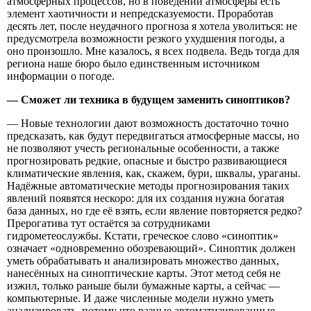
атмосферных процессов, но в поведении атмосферы есть
элемент хаотичности и непредсказуемости. Проработав
десять лет, после неудачного прогноза я хотела уволиться: не
предусмотрела возможности резкого ухудшения погоды, а
оно произошло. Мне казалось, я всех подвела. Ведь тогда для
региона наше бюро было единственным источником
информации о погоде.
— Сможет ли техника в будущем заменить синоптиков?
— Новые технологии дают возможность достаточно точно
предсказать, как будут передвигаться атмосферные массы, но
не позволяют учесть региональные особенности, а также
прогнозировать редкие, опасные и быстро развивающиеся
климатические явления, как, скажем, бури, шквалы, ураганы.
Надёжные автоматические методы прогнозирования таких
явлений появятся нескоро: для их создания нужна богатая
база данных, но где её взять, если явление повторяется редко?
Прерогатива тут остаётся за сотрудниками
гидрометеослужбы. Кстати, греческое слово «синоптик»
означает «одновременно обозревающий». Синоптик должен
уметь обрабатывать и анализировать множество данных,
нанесённых на синоптические карты. Этот метод себя не
изжил, только раньше были бумажные карты, а сейчас —
компьютерные. И даже численные модели нужно уметь
анализировать, потому что разные автоматизированные