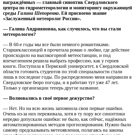
награждённых — главный синоптик Свердловского
центра по гидрометеорологии и мониторингу окружающей
среды
Галина Шепоренко
. Ей присвоено звание
«Заслуженный метеоролог России».
— Галина Андрияновна, как случилось, что вы стали
метеорологом?
— В 60-е годы мы все были немного романтиками.
Старшеклассницей я прочитала роман о любви, где действие
происходило на высокогорной метеостанции, и под
впечатлением решила выбрать профессию, как у героев
книги. Поступила в Пермский университет, в Свердловской
области готовить студентов по этой специальности стали
лишь в последние годы. По распределению меня направили в
Свердловское бюро погоды, и я работаю тут уже 47 лет.
Только у организации теперь другое название.
— Волновались в своё первое дежурство?
— Нет. Но на всю жизнь запомнила свои первые ошибки.
Очень из-за них переживала, хотя в ту пору все синоптики
нередко допускали ошибки: не было, как сейчас, надёжных
автоматизированных методов прогнозирования. Нужно было
самому предсказывать метеоявления, полагаясь на законы