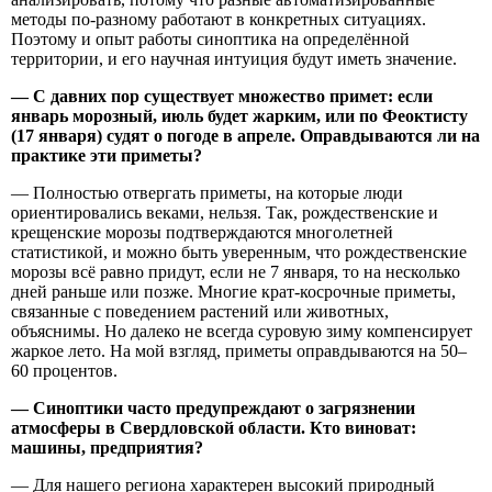
методы по-разному работают в конкретных ситуациях.
Поэтому и опыт работы синоптика на определённой
территории, и его научная интуиция будут иметь значение.
— С давних пор существует множество примет: если
январь морозный, июль будет жарким, или по Феоктисту
(17 января) судят о погоде в апреле. Оправдываются ли на
практике эти приметы?
— Полностью отвергать приметы, на которые люди
ориентировались веками, нельзя. Так, рождественские и
крещенские морозы подтверждаются многолетней
статистикой, и можно быть уверенным, что рождественские
морозы всё равно придут, если не 7 января, то на несколько
дней раньше или позже. Многие крат-косрочные приметы,
связанные с поведением растений или животных,
объяснимы. Но далеко не всегда суровую зиму компенсирует
жаркое лето. На мой взгляд, приметы оправдываются на 50–
60 процентов.
— Синоптики часто предупреждают о загрязнении
атмосферы в Свердловской области. Кто виноват:
машины, предприятия?
— Для нашего региона характерен высокий природный