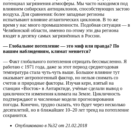
потенциал загрязнения атмосферы. Мы часто находимся под
влиянием сибирских антициклонов, способствующих застою
воздуха. Для сравнения: более западные регионы
испытывают влияние атлантических циклонов. В то же
время у нас много промышленности. Подобная ситуация — в
Челябинской области, именно по-этому эти два региона
входят в десятку самых загрязнённых в России.
— Глобальное потепление — это миф или правда? По
вашим наблюдениям, климат меняется?
— Факт глобального потепления отрицать бессмысленно. Я
работаю с 1971 года, даже за этот период среднегодовая
температура стала чуть-чуть выше. Большое влияние тут
оказывает антропогенный фактор, но нельзя снимать со
счетов и природные факторы. Изучая керн, взятый на
станции «Восток» в Антарктиде, учёные сделали вывод о
цикличности изменения климата на Земле. Цикличность
подтверждают и численные модели прогнозирования
погоды. Конечно, трудно сказать, что будет через несколько
десятилетий, но в ближайшее 10–20 лет тренд на потепление
сохранится.
Опубликовано в №32 от 21.02.2018