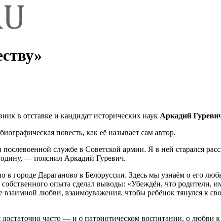
еству»
вник в отставке и кандидат исторических наук
Аркадий Гуреви
ографическая повесть, как её называет сам автор.
послевоенной службе в Советской армии. Я в ней старался расск
 Родину, — пояснил Аркадий Гуревич.
о в городе Дараганово в Белоруссии. Здесь мы узнаём о его люб
собственного опыта сделал выводы: «Убеждён, что родители, 
взаимной любви, взаимоуважения, чтобы ребёнок тянулся к своем
достаточно часто — и о патриотическом воспитании, о любви к