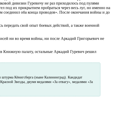
лковой дивизии Гуревичу не раз приходилось под пулями
отел под их прикрытием пробраться через весь луг, но именно на
ём соединил оба конца проводов». После окончания войны и до
сь передать свой опыт боевых действий, а также военной
писей ни во время войны, ни после Аркадий Григорьевич не
 в Книжную палату, остальные Аркадий Гуревич решил
 и штурма Кёнигсберга (ныне Калининград). Кандидат
 Красной Звезды, двумя медалями «За отвагу», медалями «За