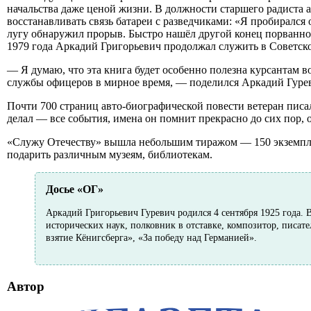
начальства даже ценой жизни. В должности старшего радиста 
восстанавливать связь батареи с разведчиками: «Я пробирался о
лугу обнаружил прорыв. Быстро нашёл другой конец порванного
1979 года Аркадий Григорьевич продолжал служить в Советско
— Я думаю, что эта книга будет особенно полезна курсантам в
службы офицеров в мирное время, — поделился Аркадий Гуре
Почти 700 страниц авто-биографической повести ветеран писал
делал — все события, имена он помнит прекрасно до сих пор, 
«Служу Отечеству» вышла небольшим тиражом — 150 экземпля
подарить различным музеям, библиотекам.
Досье «ОГ»
Аркадий Григорьевич Гуревич родился 4 сентября 1925 года.
исторических наук, полковник в отставке, композитор, писат
взятие Кёнигсберга», «За победу над Германией».
Автор