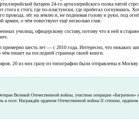
артиллерийской батареи 24-го артиллерийского полка пятой стре
т стога к стогу, где по-пластунски, где пробегал согнувшись. Х
 провода, лёг на землю и, не поднимая голову и руки, под огн
й армии, о чём повествуют ещё несколько глав.
оенных училищ, офицерскому составу, потому что в ней я стараю
вич.
 примерно шесть лет — с 2010 года. Интересно, что никаких за
о чём пишет на последней странице своей книги.
ров. 20 из них сразу из типографии были отправлены в Москву
 Ветеран Великой Отечественной войны, участник операции «Багратион»
ель и поэт. Награждён орденом Отечественной войны II степени, орденом