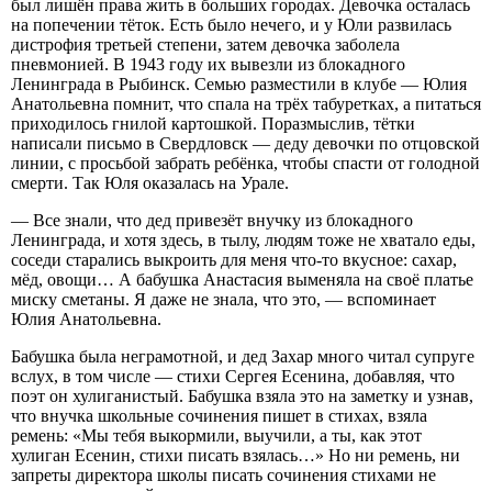
был лишён права жить в больших городах. Девочка осталась
на попечении тёток. Есть было нечего, и у Юли развилась
дистрофия третьей степени, затем девочка заболела
пневмонией. В 1943 году их вывезли из блокадного
Ленинграда в Рыбинск. Семью разместили в клубе — Юлия
Анатольевна помнит, что спала на трёх табуретках, а питаться
приходилось гнилой картошкой. Поразмыслив, тётки
написали письмо в Свердловск — деду девочки по отцовской
линии, с просьбой забрать ребёнка, чтобы спасти от голодной
смерти. Так Юля оказалась на Урале.
— Все знали, что дед привезёт внучку из блокадного
Ленинграда, и хотя здесь, в тылу, людям тоже не хватало еды,
соседи старались выкроить для меня что-то вкусное: сахар,
мёд, овощи… А бабушка Анастасия выменяла на своё платье
миску сметаны. Я даже не знала, что это, — вспоминает
Юлия Анатольевна.
Бабушка была неграмотной, и дед Захар много читал супруге
вслух, в том числе — стихи Сергея Есенина, добавляя, что
поэт он хулиганистый. Бабушка взяла это на заметку и узнав,
что внучка школьные сочинения пишет в стихах, взяла
ремень: «Мы тебя выкормили, выучили, а ты, как этот
хулиган Есенин, стихи писать взялась…» Но ни ремень, ни
запреты директора школы писать сочинения стихами не