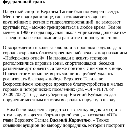
федеральный грант.
Парусный спорт в Верхнем Тагиле был популярен всегда.
Местное водохранилище, где располагается одна из
крупнейших в регионе гидроэлектростанций, не замерзает
круглый год – можно тренироваться в любое время. Тем не
менее, в 1990-е годы парусная школа «приказала долго жить»
– средств на ее содержание и развитие попросту не стало.
О возрождении школы заговорили в прошлом году, когда в
городе открылась благоустроенная набережная под названием
«Набережная огней». На площади в девять гектаров
расположились игровые зоны, спортплощадки, беседки,
различные арт-объекты, а также понтоны с выходом к воде.
Проект стоимостью четверть миллиона рублей удалось
реализовать благодаря победе Верхнего Тагила во
Всероссийском конкурсе проектов благоустройства в малых
городах и исторических поселениях (см. «ОГ» №176 от
27.09.2022). Тогда же губернатор Евгений Куйвашев дал
поручение местным властям возродить парусную школу.
– Нам были выделены средства на закупку лодок и яхт, и в
этом году мы десять бортов приобрели, – рассказал «ОГ»
глава Верхнего Тагила
Василий Кириченко
. – Также
объявили аукцион по выбору подрядчика, который построит