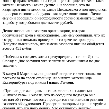
конце февраля земляков на странице «Инцидент» ВКонтакте
житель Нижнего Тагила
Денис
. Он сообщил, что по
квартирам пятиэтажки на улице Циолковского под предлогом
проверки газового оборудования ходят мошенники. Лично
ему они сообщили о необходимости срочно заменить шланг,
за работу потребовали две тысячи рублей.
Денис позвонил в газовую организацию, которая
обслуживает дома в микрорайоне. Там ему сообщили, что их
сотрудники никаких проверок в его доме не проводят.
Попутно выяснилось, что замена газового шланга обойдется
всего в 451 рубль.
«Побежал к соседям, хотел предупредить, – пишет Денис. –
Опоздал. Две бабушки уже заплатили мошенникам по две
тысячи».
В канун 8 Марта о малоприятной встрече с лжегазовиками
рассказала на своей странице ВКонтакте жительница
Екатеринбурга под ником
Галина Галина
:
«Пришли две женщины в синих жилетах с надписью
«Служба газа». Сказали, что из соседнего подъезда был
сигнал об утечке, поэтому проводится внеплановая ревизия
газового оборудования. Проверили запорный кран на трубе и
сказали, что его надо менять. Что оставалось делать?