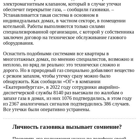
электромагнитным клапаном, который в случае утечки
обеспечит перекрытие газа, – сообщили газовики. –
Устанавливается такая система в основном в
индивидуальных домах, в частном секторе, в помещении
котельной. Работы выполняются только силами
специализированной организации, с которой у собственника
заключен договор на техническое обслуживание газового
оборудования.
Оснастить подобными системами все квартиры в
многоэтажных домах, по мнению специалистов, возможно и
неплохо, но вряд ли реально: это технически сложно и
дорого. Но в природный газ специально добавляют вещество
с резким запахом, чтобы утечку сразу можно было
обнаружить. Как сообщили «ОГ» в компании
«Екатеринбурггаз», в 2022 году сотрудники аварийно-
диспетчерской службы 8140 раз выезжали по жалобам о
запахе газа в домах, из них 1076 подтвердились, в этом году
из 2367 аналогичных сигналов подтвердились 386 случаев.
Все утечки были оперативно устранены.
Личность газовика вызывает сомнение?
Проверять его полномочия нужно по телефону своей