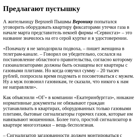
Предлагают пустышку
А жительницу Верхней Пышмы
Веронику
попытался
уговорить оборудовать квартиру фиксаторами утечки газа в
начале марта представитель некоей фирмы «Сервисгаз» – это
название значилось на его серой куртке и в удостоверении.
«Поначалу я не заподозрила подвоха, – пишет женщина в
телеграм-канале. – Говорил он убедительно, сослался на
постановление областного правительства, согласно которому
газоанализаторами должны быть оснащены все квартиры с
газовыми плитами. Но когда озвучил сумму – 20 тысяч
рублей, попросила время подумать и посоветоваться с мужем.
Ну а муж позвонил газовикам, те сказали, что никого к нам
не направляли».
Как объяснили «ОГ» в компании «Екатеринбурггаз», никакие
нормативные документы не обязывают граждан
устанавливать в квартирах, оборудованных только газовыми
плитами, бытовые сигнализаторы горючих газов, которые им
навязывают мошенники. Более того, простой сигнализатор в
квартире многоэтажки – вещь бесполезная.
– Сигнализатор загазованности должен монтироваться с