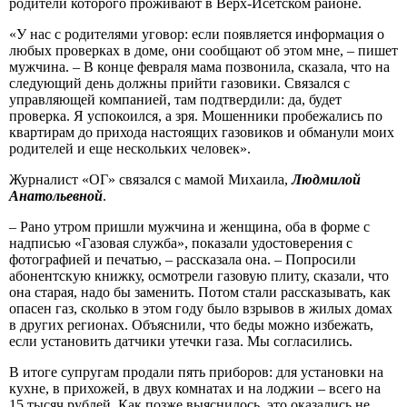
родители которого проживают в Верх-Исетском районе.
«У нас с родителями уговор: если появляется информация о
любых проверках в доме, они сообщают об этом мне, – пишет
мужчина. – В конце февраля мама позвонила, сказала, что на
следующий день должны прийти газовики. Связался с
управляющей компанией, там подтвердили: да, будет
проверка. Я успокоился, а зря. Мошенники пробежались по
квартирам до прихода настоящих газовиков и обманули моих
родителей и еще нескольких человек».
Журналист «ОГ» связался с мамой Михаила,
Людмилой
Анатольевной
.
– Рано утром пришли мужчина и женщина, оба в форме с
надписью «Газовая служба», показали удостоверения с
фотографией и печатью, – рассказала она. – Попросили
абонентскую книжку, осмотрели газовую плиту, сказали, что
она старая, надо бы заменить. Потом стали рассказывать, как
опасен газ, сколько в этом году было взрывов в жилых домах
в других регионах. Объяснили, что беды можно избежать,
если установить датчики утечки газа. Мы согласились.
В итоге супругам продали пять приборов: для установки на
кухне, в прихожей, в двух комнатах и на лоджии – всего на
15 тысяч рублей. Как позже выяснилось, это оказались не