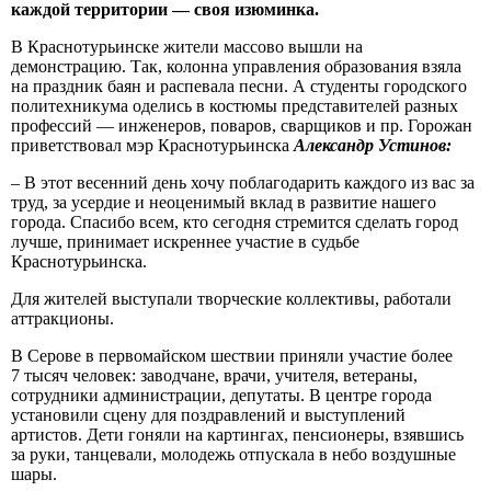
каждой территории — своя изюминка.
В Краснотурьинске жители массово вышли на
демонстрацию. Так, колонна управления образования взяла
на праздник баян и распевала песни. А студенты городского
политехникума оделись в костюмы представителей разных
профессий — инженеров, поваров, сварщиков и пр. Горожан
приветствовал мэр Краснотурьинска
Александр Устинов:
– В этот весенний день хочу поблагодарить каждого из вас за
труд, за усердие и неоценимый вклад в развитие нашего
города. Спасибо всем, кто сегодня стремится сделать город
лучше, принимает искреннее участие в судьбе
Краснотурьинска.
Для жителей выступали творческие коллективы, работали
аттракционы.
В Серове в первомайском шествии приняли участие более
7 тысяч человек: заводчане, врачи, учителя, ветераны,
сотрудники администрации, депутаты. В центре города
установили сцену для поздравлений и выступлений
артистов. Дети гоняли на картингах, пенсионеры, взявшись
за руки, танцевали, молодежь отпускала в небо воздушные
шары.