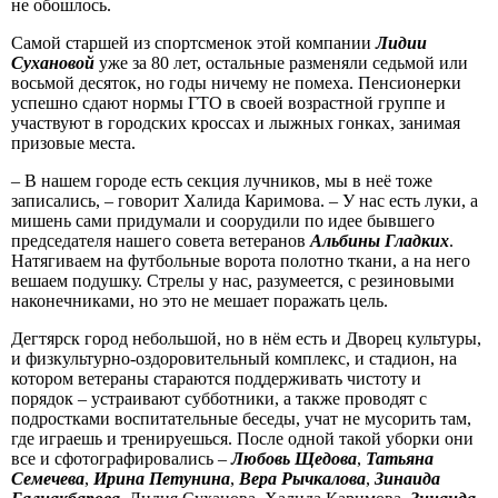
не обошлось.
Самой старшей из спортсменок этой компании
Лидии
Сухановой
уже за 80 лет, остальные разменяли седьмой или
восьмой десяток, но годы ничему не помеха. Пенсионерки
успешно сдают нормы ГТО в своей возрастной группе и
участвуют в городских кроссах и лыжных гонках, занимая
призовые места.
– В нашем городе есть секция лучников, мы в неё тоже
записались, – говорит Халида Каримова. – У нас есть луки, а
мишень сами придумали и соорудили по идее бывшего
председателя нашего совета ветеранов
Альбины Гладких
.
Натягиваем на футбольные ворота полотно ткани, а на него
вешаем подушку. Стрелы у нас, разумеется, с резиновыми
наконечниками, но это не мешает поражать цель.
Дегтярск город небольшой, но в нём есть и Дворец культуры,
и физкультурно-оздоровительный комплекс, и стадион, на
котором ветераны стараются поддерживать чистоту и
порядок – устраивают субботники, а также проводят с
подростками воспитательные беседы, учат не мусорить там,
где играешь и тренируешься. После одной такой уборки они
все и сфотографировались –
Любовь Щедова
,
Татьяна
Семечева
,
Ирина Петунина
,
Вера Рычкалова
,
Зинаида