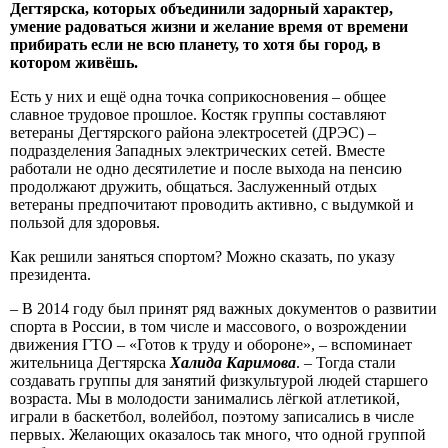
Дегтярска, которых объединили задорный характер,
умение радоваться жизни и желание время от времени
прибирать если не всю планету, то хотя бы город, в
котором живёшь.
Есть у них и ещё одна точка соприкосновения – общее
славное трудовое прошлое. Костяк группы составляют
ветераны Дегтярского района электросетей (ДРЭС) –
подразделения Западных электрических сетей. Вместе
работали не одно десятилетие и после выхода на пенсию
продолжают дружить, общаться. Заслуженный отдых
ветераны предпочитают проводить активно, с выдумкой и
пользой для здоровья.
Как решили заняться спортом? Можно сказать, по указу
президента.
– В 2014 году был принят ряд важных документов о развитии
спорта в России, в том числе и массового, о возрождении
движения ГТО – «Готов к труду и обороне», – вспоминает
жительница Дегтярска
Халида Каримова
. – Тогда стали
создавать группы для занятий физкультурой людей старшего
возраста. Мы в молодости занимались лёгкой атлетикой,
играли в баскетбол, волейбол, поэтому записались в числе
первых. Желающих оказалось так много, что одной группой