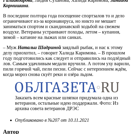
Галиакбарова
, Лидия Суханова, Халида Каримова,
Зинаида
Кормишина
.
В последние полтора года посещение спортзалов то и дело
ограничивают из-за коронавируса, но никто не мешает
заниматься спортом и скандинавской ходьбой на свежем
воздухе. Ветераны устраивают походы, летом – купания,
зимой – катание на лыжах или санках.
– Муж
Натальи Шадриной
заядлый рыбак, и нас к этому
делу приохотил, – говорит Халида Каримова. – В прошлом
году подготовились как следует и отправились на подлёдный
лов. Самым удачливым медали вручили. А потом уху варили,
пили горячий чай, пели песни. Сейчас с нетерпением ждём,
когда мороз снова скуёт реки и озёра льдом.
Заказать всем красные шляпки придумала одна из
ветеранов, остальные идею поддержали. Фото: Из
архива совета ветеранов ДРЭС
Опубликовано в №207 от 10.11.2021
Автор