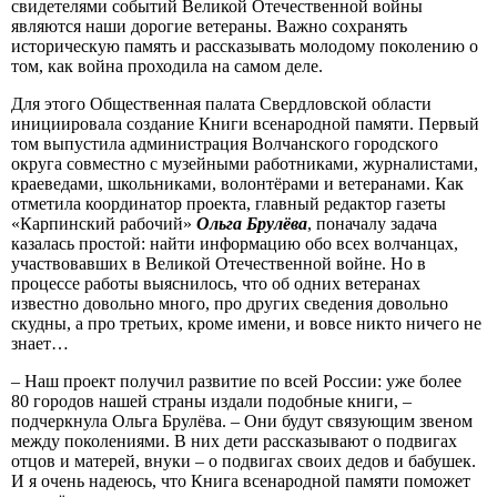
свидетелями событий Великой Отечественной войны
являются наши дорогие ветераны. Важно сохранять
историческую память и рассказывать молодому поколению о
том, как война проходила на самом деле.
Для этого Общественная палата Свердловской области
инициировала создание Книги всенародной памяти. Первый
том выпустила администрация Волчанского городского
округа совместно с музейными работниками, журналистами,
краеведами, школьниками, волонтёрами и ветеранами. Как
отметила координатор проекта, главный редактор газеты
«Карпинский рабочий»
Ольга Брулёва
, поначалу задача
казалась простой: найти информацию обо всех волчанцах,
участвовавших в Великой Отечественной войне. Но в
процессе работы выяснилось, что об одних ветеранах
известно довольно много, про других сведения довольно
скудны, а про третьих, кроме имени, и вовсе никто ничего не
знает…
– Наш проект получил развитие по всей России: уже более
80 городов нашей страны издали подобные книги, –
подчеркнула Ольга Брулёва. – Они будут связующим звеном
между поколениями. В них дети рассказывают о подвигах
отцов и матерей, внуки – о подвигах своих дедов и бабушек.
И я очень надеюсь, что Книга всенародной памяти поможет