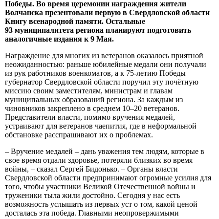
Победы. Во время церемонии награждения жители
Волчанска презентовали первую в Свердловской области
Книгу всенародной памяти. Остальные
93 муниципалитета региона планируют подготовить
аналогичные издания к 9 Мая.
Награждение для многих из ветеранов оказалось приятной
неожиданностью: раньше юбилейные медали они получали
из рук работников военкоматов, а к 75-летию Победы
губернатор Свердловской области поручил эту почётную
миссию своим заместителям, министрам и главам
муниципальных образований региона. За каждым из
чиновников закреплено в среднем 10–20 ветеранов.
Представители власти, помимо вручения медалей,
устраивают для ветеранов чаепития, где в неформальной
обстановке расспрашивают их о проблемах.
– Вручение медалей – дань уважения тем людям, которые в
свое время отдали здоровье, потеряли близких во время
войны, – сказал Сергей Бидонько. – Органы власти
Свердловской области предпринимают огромные усилия для
того, чтобы участники Великой Отечественной войны и
труженики тыла жили достойно. Сегодня у нас есть
возможность услышать из первых уст о том, какой ценой
досталась эта победа. Главными неопровержимыми