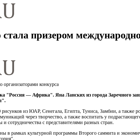
 стала призером международно
о организаторами конкурса
а "Россия — Африка". Яна Ланских из города Заречного зан
л".
 рисунков из ЮАР, Сенегала, Египта, Туниса, Замбии, а также р
никаций через творчество, а также воспитать у подрастающег
 и сотрудничества с представителями разных стран.
ены в рамках культурной программы Второго саммита и экономи
тория".